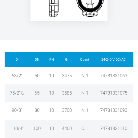
D
DN
PN
Gr
Quant
24-240 V DC/AC
63/2"
50
10
3475
N 1
74781331063
75/2"½
65
10
3585
N 1
74781331075
90/3"
80
10
3700
N 1
74781331090
110/4"
100
10
4400
O 1
74781331110