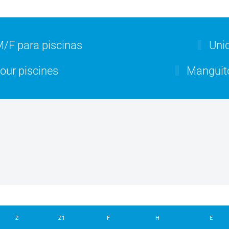
/F para piscinas
Unio
pour piscines
Manguito
Z
Z1
F
H
E