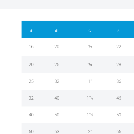
d
d1
G
S
16
20
"½
22
20
25
"¾
28
25
32
1"
36
32
40
1"¼
46
40
50
1"½
50
50
63
2"
65