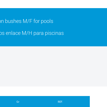
n bushes M/F for pools
s enlace M/H para piscinas
Gr
REF.