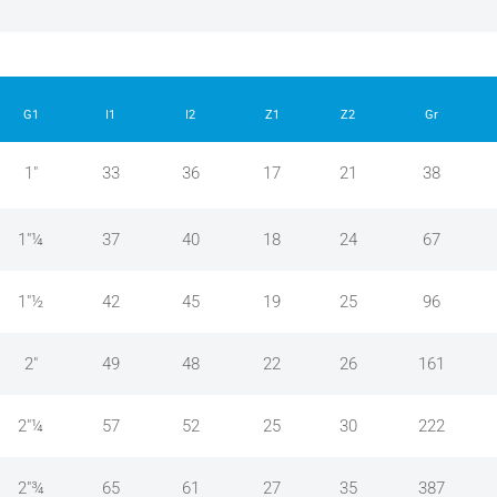
G1
I1
I2
Z1
Z2
Gr
1"
33
36
17
21
38
1"¼
37
40
18
24
67
1"½
42
45
19
25
96
2"
49
48
22
26
161
2"¼
57
52
25
30
222
2"¾
65
61
27
35
387