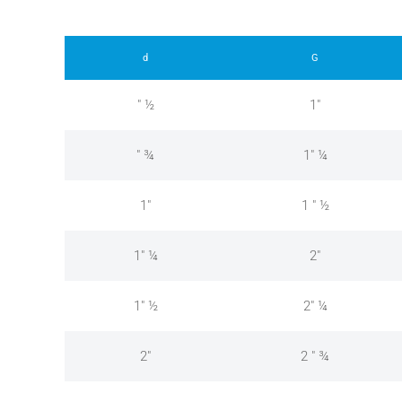
d
G
" ½
1"
" ¾
1" ¼
1"
1 " ½
1" ¼
2"
1" ½
2" ¼
2"
2 " ¾