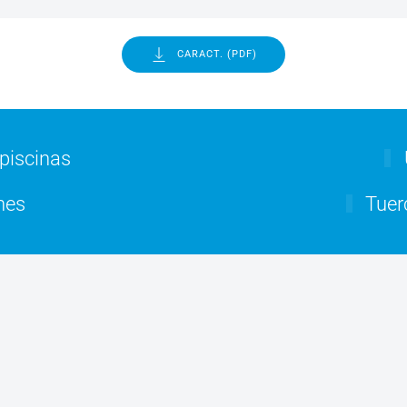
CARACT. (PDF)
piscinas
nes
Tuerc