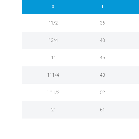
G
I
" 1/2
36
" 3/4
40
1"
45
1" 1/4
48
1 " 1/2
52
2"
61