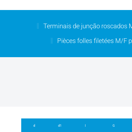
Terminais de junção roscados M
Pièces folles filetées M/F 
d
d1
I
G