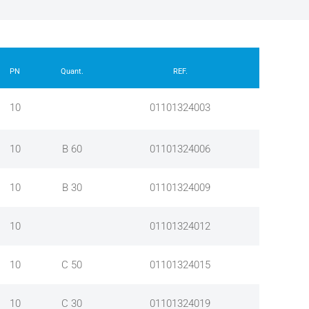
PN
Quant.
REF.
10
01101324003
10
B 60
01101324006
10
B 30
01101324009
10
01101324012
10
C 50
01101324015
10
C 30
01101324019