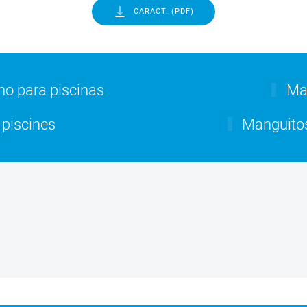
CARACT. (PDF)
ho para piscinas
Mal
 piscines
Manguitos