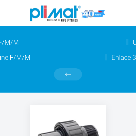
 F/M/M
U
cine F/M/M
Enlace 3