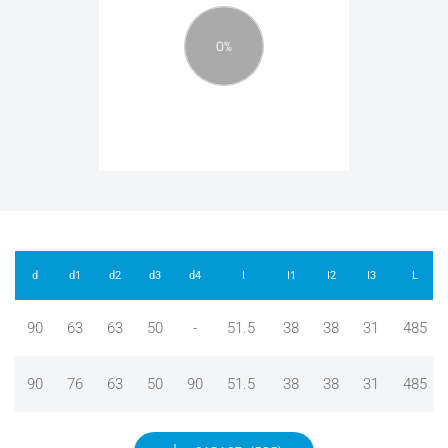
d
d1
d2
d3
d4
I
I1
I2
I3
L
90
63
63
50
-
51.5
38
38
31
485
90
76
63
50
90
51.5
38
38
31
485