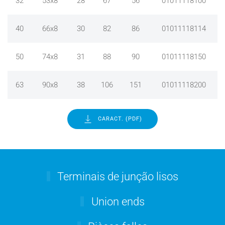
32
53x8
28
67
56
01011118100
40
66x8
30
82
86
01011118114
50
74x8
31
88
90
01011118150
63
90x8
38
106
151
01011118200
CARACT. (PDF)
Terminais de junção lisos
Union ends