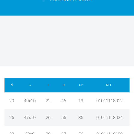
d
G
I
D
Gr
REF.
20
40x10
22
46
19
01011118012
25
47x10
26
56
35
01011118034