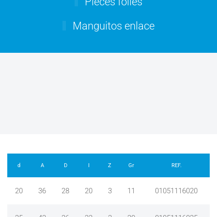
Pièces folles
Manguitos enlace
d
A
D
I
Z
Gr
REF.
20
36
28
20
3
11
01051116020