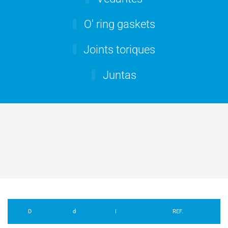
O' ring gaskets
Joints toriques
Juntas
D
d
I
REF.