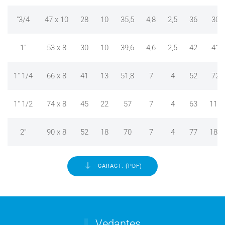
"3/4
47 x 10
28
10
35,5
4,8
2,5
36
30
1"
53 x 8
30
10
39,6
4,6
2,5
42
41
1" 1/4
66 x 8
41
13
51,8
7
4
52
72
1" 1/2
74 x 8
45
22
57
7
4
63
110
2"
90 x 8
52
18
70
7
4
77
183
CARACT. (PDF)
Vedantes