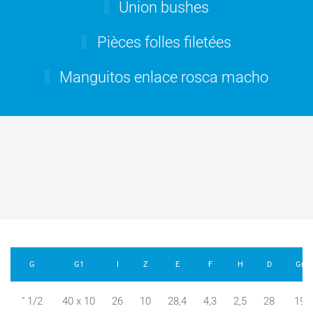
Union bushes
Pièces folles filetées
Manguitos enlace rosca macho
G
G1
I
Z
E
F
H
D
Gr
" 1/2
40 x 10
26
10
28,4
4,3
2,5
28
19