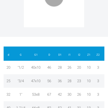
d
G
G1
D
D1
I1
I2
Z1
Z2
20
"1/2
40x10
46
28
26
20
10
3
25
"3/4
47x10
56
36
28
23
10
3
32
1"
53x8
67
42
30
26
10
3
1