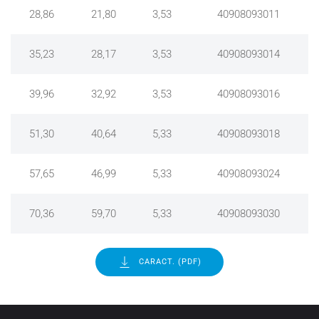
28,86
21,80
3,53
40908093011
35,23
28,17
3,53
40908093014
39,96
32,92
3,53
40908093016
51,30
40,64
5,33
40908093018
57,65
46,99
5,33
40908093024
70,36
59,70
5,33
40908093030
CARACT. (PDF)