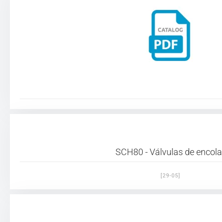
SCH80 - Válvulas de encola
[29-05]