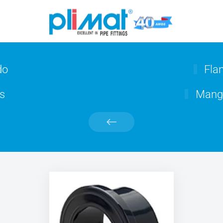
do
Flan
es
Mangui