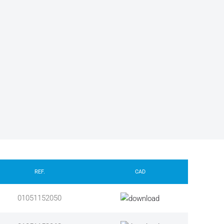
REF.
CAD
01051152050