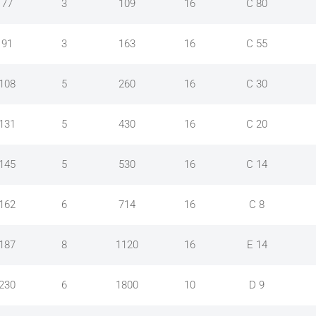
77
3
109
16
C 80
91
3
163
16
C 55
108
5
260
16
C 30
131
5
430
16
C 20
145
5
530
16
C 14
162
6
714
16
C 8
187
8
1120
16
E 14
230
6
1800
10
D 9