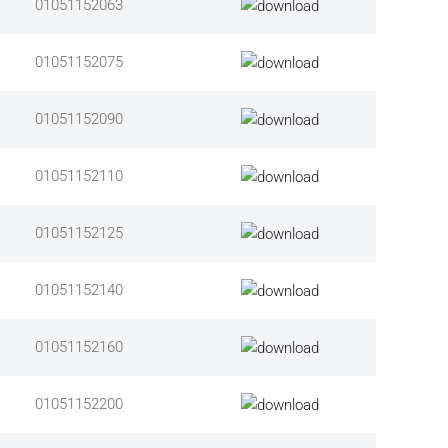
01051152063
01051152075
01051152090
01051152110
01051152125
01051152140
01051152160
01051152200