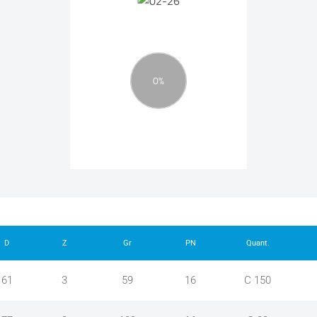
D
Z
Gr
PN
Quant.
61
3
59
16
C 150