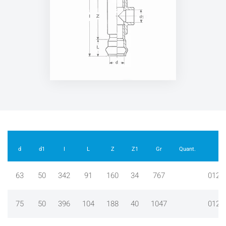
d
d1
I
L
Z
Z1
Gr
Quant.
63
50
342
91
160
34
767
0120
75
50
396
104
188
40
1047
0120