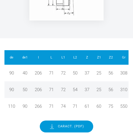
de
de1
I
L
L1
L2
Z
Z1
Z2
Gr
90
40
206
71
72
50
37
25
56
308
90
50
206
71
72
54
37
25
56
310
110
90
266
71
74
71
61
60
75
550
CARACT. (PDF)