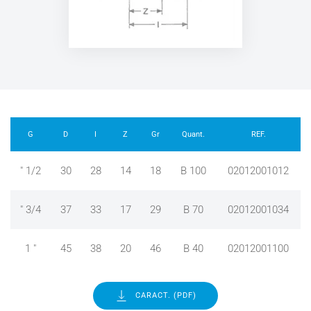
G
D
I
Z
Gr
Quant.
REF.
" 1/2
30
28
14
18
B 100
02012001012
" 3/4
37
33
17
29
B 70
02012001034
1 "
45
38
20
46
B 40
02012001100
CARACT. (PDF)