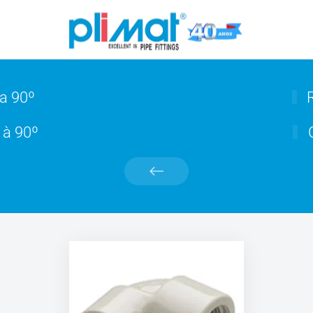
a 90º
R
 à 90º
C