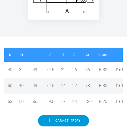
D
D1
I
A
Z
Z1
Gr
Quant.
RE
40
32
49
74.5
22
26
66
B 30
01611
50
40
49
74.5
14
22
78
B 30
01611
63
50
55.5
90
17
24
130
B 20
01611
CARACT. (PDF)