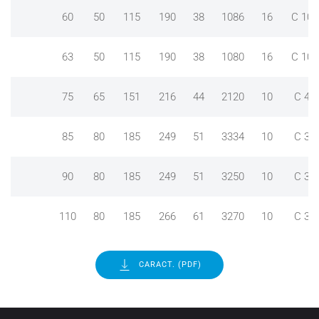
60
50
115
190
38
1086
16
C 10
63
50
115
190
38
1080
16
C 10
75
65
151
216
44
2120
10
C 4
85
80
185
249
51
3334
10
C 3
90
80
185
249
51
3250
10
C 3
110
80
185
266
61
3270
10
C 3
CARACT. (PDF)