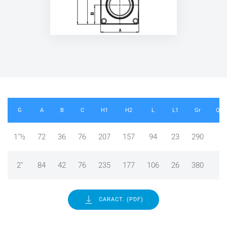
G
A
B
C
H1
H2
L
L1
Gr
Quan
1"½
72
36
76
207
157
94
23
290
B 
2"
84
42
76
235
177
106
26
380
B 
CARACT. (PDF)