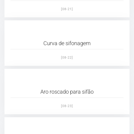
[08-21]
Curva de sifonagem
[08-22]
Aro roscado para sifão
[08-23]