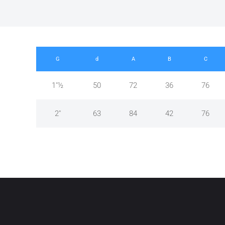
G
d
A
B
C
1"½
50
72
36
76
2"
63
84
42
76