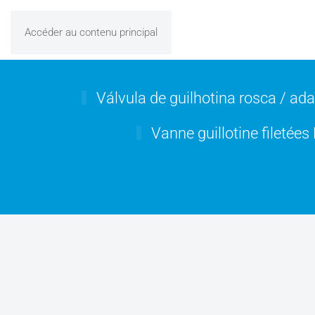
Accéder au contenu principal
Válvula de guilhotina rosca / a
Vanne guillotine fileté