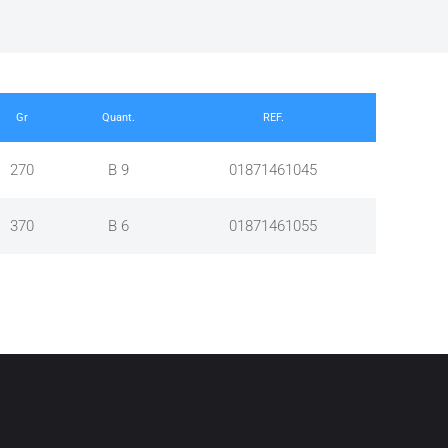
Gr
Quant.
REF.
270
B 9
01871461045
370
B 6
01871461055