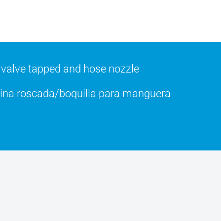
 valve tapped and hose nozzle
otina roscada/boquilla para manguera