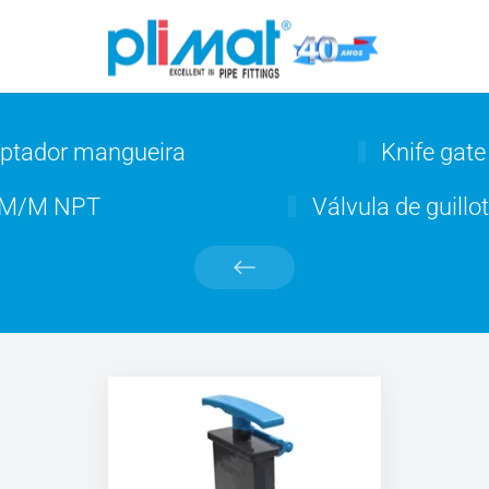
daptador mangueira
Knife gate
es M/M NPT
Válvula de guill