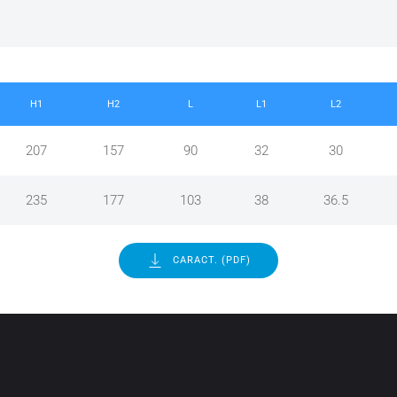
H1
H2
L
L1
L2
207
157
90
32
30
235
177
103
38
36.5
CARACT. (PDF)